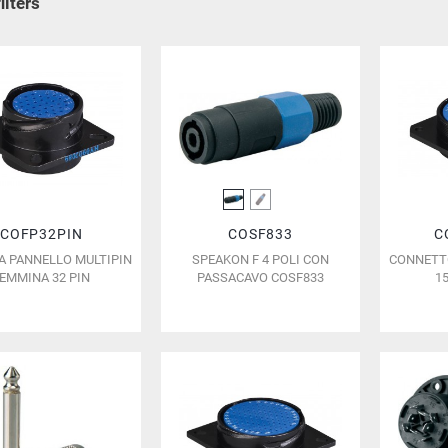
ilters
COFP32PIN
COSF833
C
A PANNELLO MULTIPIN
SPEAKON F 4 POLI CON
CONNETTO
EMMINA 32 PIN
PASSACAVO COSF833
1