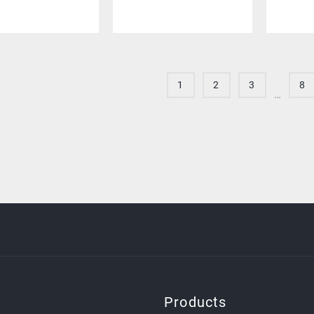
1
2
3
8
…
Products