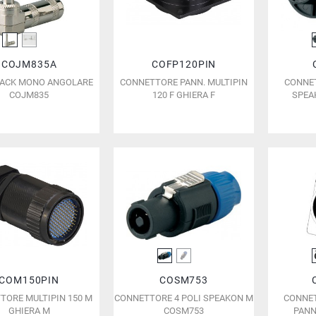
COJM835A
COFP120PIN
JACK MONO ANGOLARE
CONNETTORE PANN. MULTIPIN
CONNET
COJM835
120 F GHIERA F
SPEA
COM150PIN
COSM753
TORE MULTIPIN 150 M
CONNETTORE 4 POLI SPEAKON M
CONNET
GHIERA M
COSM753
PANN