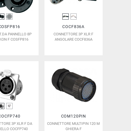
COSFP816
COCF836A
.DA PANNELLO 8P
CONNETTORE 3P XLR F
KON F COSFP816
ANGOLARE COCF836A
COCFP740
COM120PIN
TORE 3P XLR F DA
CONNETTORE MULTIPIN 120 M
ELLO COCFP740
GHIERA F