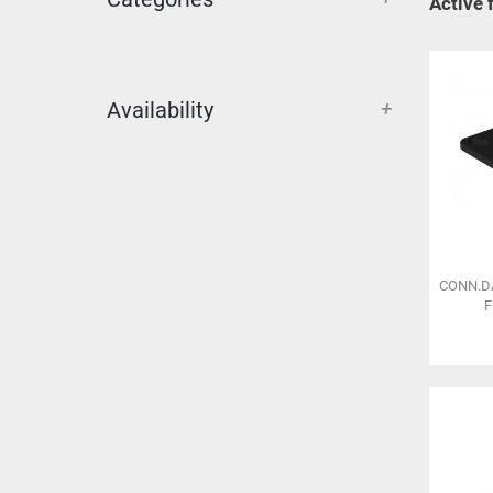
Active f
+
Availability
CONN.D
F