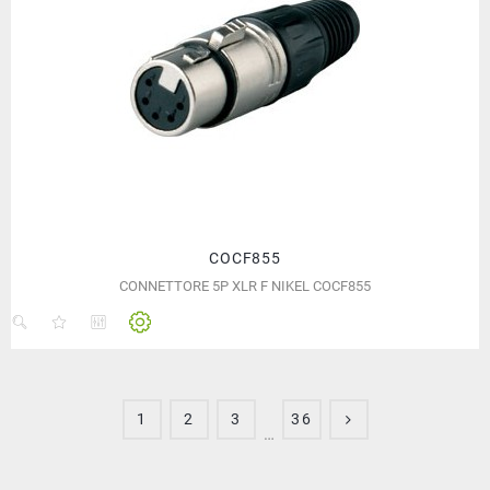
COCF855
CONNETTORE 5P XLR F NIKEL COCF855
1
2
3
36
…